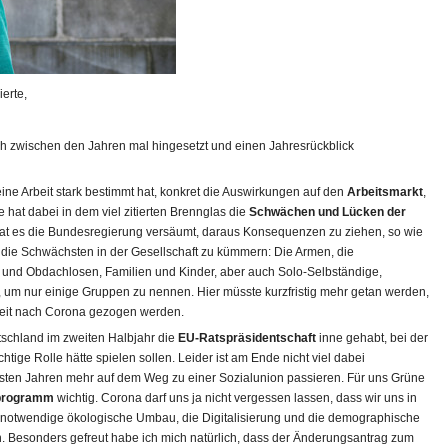
erte,
ich zwischen den Jahren mal hingesetzt und einen Jahresrückblick
ne Arbeit stark bestimmt hat, konkret die Auswirkungen auf den
Arbeitsmarkt
,
 hat dabei in dem viel zitierten Brennglas die
Schwächen und Lücken der
hat es die Bundesregierung versäumt, daraus Konsequenzen zu ziehen, so wie
 die Schwächsten in der Gesellschaft zu kümmern: Die Armen, die
nd Obdachlosen, Familien und Kinder, aber auch Solo-Selbständige,
er, um nur einige Gruppen zu nennen. Hier müsste kurzfristig mehr getan werden,
Zeit nach Corona gezogen werden.
tschland im zweiten Halbjahr die
EU-Ratspräsidentschaft
inne gehabt, bei der
htige Rolle hätte spielen sollen. Leider ist am Ende nicht viel dabei
ten Jahren mehr auf dem Weg zu einer Sozialunion passieren. Für uns Grüne
programm
wichtig. Corona darf uns ja nicht vergessen lassen, dass wir uns in
r notwendige ökologische Umbau, die Digitalisierung und die demographische
n. Besonders gefreut habe ich mich natürlich, dass der Änderungsantrag zum