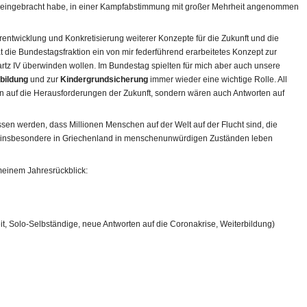
 eingebracht habe, in einer Kampfabstimmung mit großer Mehrheit angenommen
rentwicklung und Konkretisierung weiterer Konzepte für die Zukunft und die
 die Bundestagsfraktion ein von mir federführend erarbeitetes Konzept zur
artz IV überwinden wollen. Im Bundestag spielten für mich aber auch unsere
rbildung
und zur
Kindergrundsicherung
immer wieder eine wichtige Rolle. All
n auf die Herausforderungen der Zukunft, sondern wären auch Antworten auf
gessen werden, dass Millionen Menschen auf der Welt auf der Flucht sind, die
 insbesondere in Griechenland in menschenunwürdigen Zuständen leben
 meinem Jahresrückblick:
it, Solo-Selbständige, neue Antworten auf die Coronakrise, Weiterbildung)