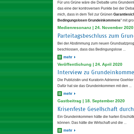
Für uns Grüne wäre die Debatte ums Grundein
das eine der kontroversen Punkte bei der Deb
mich, dass in dem Teil zur Grünen
Garantiesi
Bedingungslosen Grundeinkommens
" mit g
Medienresonanz | 24. November 2020
Parteitagsbeschluss zum Gr
Bei der Abstimmung zum neuen Grundsatzprog
beschlossen, dass das Bedingungslose ...
mehr
Veröffentlichung | 24. April 2020
Interview zu Grundeinkomme
Die Publizistin und Kuratorin Adrienne Goeh
Dafür hat sie das Grundeinkommen mit den ...
mehr
Gastbeitrag | 18. September 2020
Krisenfeste Gesellschaft du
Ein Grundeinkommen hätte die harten Erschütte
können. Das hätte die Wirtschaft und die ...
mehr