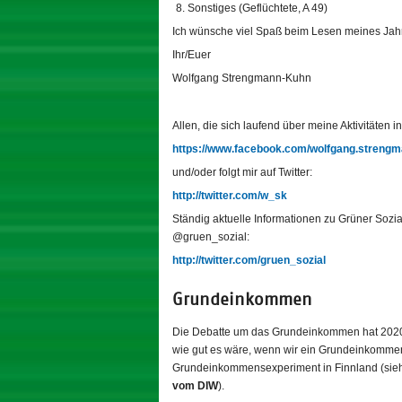
Sonstiges (
Geflüchtete, A 49)
Ich wünsche viel Spaß beim Lesen meines Jahr
Ihr/Euer
Wolfgang Strengmann-Kuhn
Allen, die sich laufend über meine Aktivitäten
https://www.facebook.com/wolfgang.streng
und/oder folgt mir auf Twitter:
http://twitter.com/w_sk
Ständig aktuelle Informationen zu Grüner Sozial
@gruen_sozial:
http://twitter.com/gruen_sozial
Grundeinkommen
Die Debatte um das Grundeinkommen hat 2020 e
wie gut es wäre, wenn wir ein Grundeinkommen
Grundeinkommensexperiment in Finnland (sie
vom DIW
).