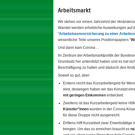
Arbeitsmarkt
Wir stehen vor einem Jahrzehnt der Veränderun
Wandel werden erhebliche Auswirkungen auf d
"
Arbeitslosenversicherung zu einer Arbeitsv
wesentliche Teile unseres Positionspapiers "
We
Und dann kam Corona ...
Im Zentrum der Arbeitsmarktpolitik der Bunde
Grundsatz her unterstützt haben und es hat sich
Beschäftigung zu halten und dadurch den Ansti
Soweit so gut, aber:
Erstens reicht das Kurzarbeitergeld für Men
wird, deswegen haben wir das Konzept ein
mit geringen Einkommen
entwickelt.
Zweitens ist das Kurzarbeitergeld keine Hil
Künstler*innen
wurden in der Corona-Krise
für diese Gruppe nicht ausgereicht.
Drittens hilft Kurzarbeit zwar Erwerbstätige
bringen. Um das zu erreichen braucht es
ne