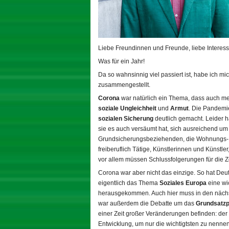
Liebe Freundinnen und Freunde, liebe Interessi
Was für ein Jahr!
Da so wahnsinnig viel passiert ist, habe ich m
zusammengestellt.
Corona
war natürlich ein Thema, dass auch mei
soziale Ungleichheit
und
Armut
. Die Pandemie
sozialen Sicherung
deutlich gemacht. Leider 
sie es auch versäumt hat, sich ausreichend um
Grundsicherungsbeziehenden, die Wohnungs- u
freiberuflich Tätige, Künstlerinnen und Künstl
vor allem müssen Schlussfolgerungen für die 
Corona war aber nicht das einzige. So hat Deu
eigentlich das Thema
Soziales Europa
eine wic
herausgekommen. Auch hier muss in den nächs
war außerdem die Debatte um das
Grundsatz
einer Zeit großer Veränderungen befinden: de
Entwicklung, um nur die wichtigtsten zu nenne