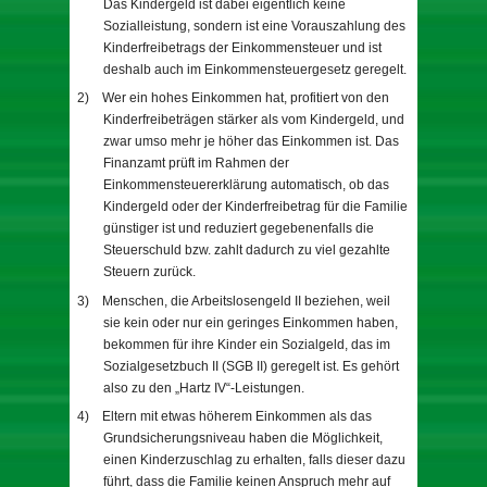
Das Kindergeld ist dabei eigentlich keine
Sozialleistung, sondern ist eine Vorauszahlung des
Kinderfreibetrags der Einkommensteuer und ist
deshalb auch im Einkommensteuergesetz geregelt.
2)
Wer ein hohes Einkommen hat, profitiert von den
Kinderfreibeträgen stärker als vom Kindergeld, und
zwar umso mehr je höher das Einkommen ist. Das
Finanzamt prüft im Rahmen der
Einkommensteuererklärung automatisch, ob das
Kindergeld oder der Kinderfreibetrag für die Familie
günstiger ist und reduziert gegebenenfalls die
Steuerschuld bzw. zahlt dadurch zu viel gezahlte
Steuern zurück.
3)
Menschen, die Arbeitslosengeld II beziehen, weil
sie kein oder nur ein geringes Einkommen haben,
bekommen für ihre Kinder ein Sozialgeld, das im
Sozialgesetzbuch II (SGB II) geregelt ist. Es gehört
also zu den „Hartz IV“-Leistungen.
4)
Eltern mit etwas höherem Einkommen als das
Grundsicherungsniveau haben die Möglichkeit,
einen Kinderzuschlag zu erhalten, falls dieser dazu
führt, dass die Familie keinen Anspruch mehr auf