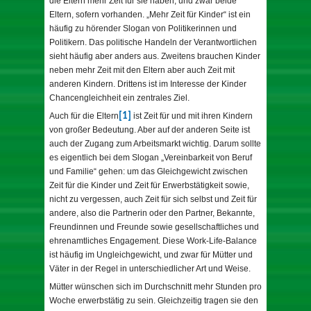
die Eltern mehr Zeit für sie haben, und zwar beide
Eltern, sofern vorhanden. „Mehr Zeit für Kinder“ ist ein
häufig zu hörender Slogan von Politikerinnen und
Politikern. Das politische Handeln der Verantwortlichen
sieht häufig aber anders aus. Zweitens brauchen Kinder
neben mehr Zeit mit den Eltern aber auch Zeit mit
anderen Kindern. Drittens ist im Interesse der Kinder
Chancengleichheit ein zentrales Ziel.
Auch für die Eltern
[1]
ist Zeit für und mit ihren Kindern
von großer Bedeutung. Aber auf der anderen Seite ist
auch der Zugang zum Arbeitsmarkt wichtig. Darum sollte
es eigentlich bei dem Slogan „Vereinbarkeit von Beruf
und Familie“ gehen: um das Gleichgewicht zwischen
Zeit für die Kinder und Zeit für Erwerbstätigkeit sowie,
nicht zu vergessen, auch Zeit für sich selbst und Zeit für
andere, also die Partnerin oder den Partner, Bekannte,
Freundinnen und Freunde sowie gesellschaftliches und
ehrenamtliches Engagement. Diese Work-Life-Balance
ist häufig im Ungleichgewicht, und zwar für Mütter und
Väter in der Regel in unterschiedlicher Art und Weise.
Mütter wünschen sich im Durchschnitt mehr Stunden pro
Woche erwerbstätig zu sein. Gleichzeitig tragen sie den