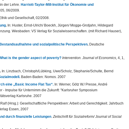
in der Lehre.
Harriott-Taylor-Mill-Institut für Ökonomie und
05, 06/2009.
Ethik und Gesellschaft, 02/2008.
hung
.
In: Huster, Ernst-Ulrich/ Boeckh, Jürgen/ Mogge-Grotjahn, Hildegard
zung. Wiesbaden: VS Verlag für Sozialwissenschaften. (mit Richard Hauser),
 Bestandsaufnahme und sozialpolitische Perspektiven
.
Deutsche
: What is the gender aspect of poverty?
Intervention. Journal of Economics
, 4, 1,
.
In: Linzbach, Christoph/Lübking, Uwe/Scholz, Stephanie/Schulte, Bernd
ozialmodell.
Baden-Baden: Nomos. 2007
h eine „Basic Income Flat Tax“.
In: Werner, Götz W./ Presse, André
- Impulse für Unternimm die Zukunft: "Karlsruher Symposium
ätsverlag Karlsruhe. 2007
 Ralf (Hrsg.): Gesellschaftliche Perspektiven: Arbeit und Gerechtigkeit. Jahrbuch
 Verlag Essen, 2007
d durch finanzielle Leistungen
.
Zeitschrift für Sozialreform/ Journal of Social