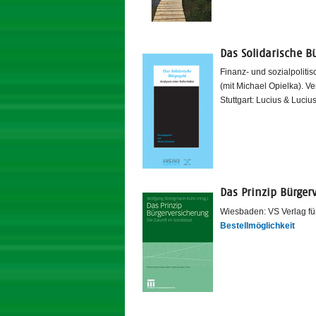
Das Solidarische Bü
Finanz- und sozialpoliti
(mit Michael Opielka). Ve
Stuttgart: Lucius & Luciu
Das Prinzip Bürger
Wiesbaden: VS Verlag fü
Bestellmöglichkeit