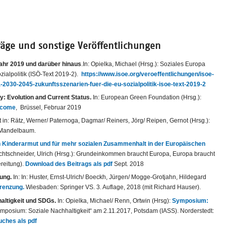
träge und sonstige Veröffentlichungen
ljahr 2019 und darüber hinaus
.In: Opielka, Michael (Hrsg.): Soziales Europa
ialpolitik (ISÖ-Text 2019-2).
https://www.isoe.org/veroeffentlichungen/isoe-
-2030-2045-zukunftsszenarien-fuer-die-eu-sozialpolitik-isoe-text-2019-2
: Evolution and Current Status.
In: European Green Foundation (Hrsg.):
ncome
, Brüssel, Februar 2019
t in: Rätz, Werner/ Paternoga, Dagmar/ Reiners, Jörg/ Reipen, Gernot (Hrsg.):
 Mandelbaum.
 Kinderarmut und für mehr sozialen Zusammenhalt in der Europäischen
chtschneider, Ulrich (Hrsg.): Grundeinkommen braucht Europa, Europa braucht
reitung).
Download des Beitrags als pdf
Sept. 2018
hung.
In: In: Huster, Ernst-Ulrich/ Boeckh, Jürgen/ Mogge-Grotjahn, Hildegard
renzung.
Wiesbaden: Springer VS. 3. Auflage, 2018 (mit Richard Hauser).
haltigkeit und SDGs.
In: Opielka, Michael/ Renn, Ortwin (Hrsg):
Symposium:
ymposium: Soziale Nachhaltigkeit“ am 2.11.2017, Potsdam (IASS). Norderstedt:
ches als pdf