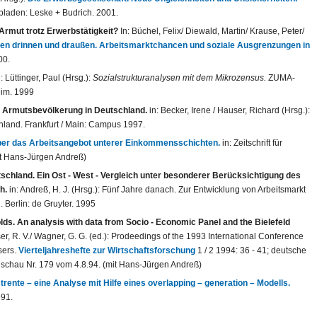
laden: Leske + Budrich. 2001.
rmut trotz Erwerbstätigkeit?
In: Büchel, Felix/ Diewald, Martin/ Krause, Peter/
en drinnen und draußen. Arbeitsmarktchancen und soziale Ausgrenzungen in
00.
: Lüttinger, Paul (Hrsg.):
Sozialstrukturanalysen mit dem Mikrozensus.
ZUMA-
im. 1999
r Armutsbevölkerung in Deutschland.
in: Becker, Irene / Hauser, Richard (Hrsg.):
land. Frankfurt / Main: Campus 1997.
Über das Arbeitsangebot unterer Einkommensschichten.
in: Zeitschrift für
mit Hans-Jürgen Andreß)
schland. Ein Ost - West - Vergleich unter besonderer Berücksichtigung des
ch.
in: Andreß, H. J. (Hrsg.): Fünf Jahre danach. Zur Entwicklung von Arbeitsmarkt
 Berlin: de Gruyter. 1995
ds. An analysis with data from Socio - Economic Panel and the Bielefeld
er, R. V./ Wagner, G. G. (ed.): Prodeedings of the 1993 International Conference
sers.
Vierteljahreshefte zur Wirtschaftsforschung
1 / 2 1994: 36 - 41; deutsche
dschau Nr. 179 vom 4.8.94. (mit Hans-Jürgen Andreß)
nte – eine Analyse mit Hilfe eines overlapping – generation – Modells
.
991.