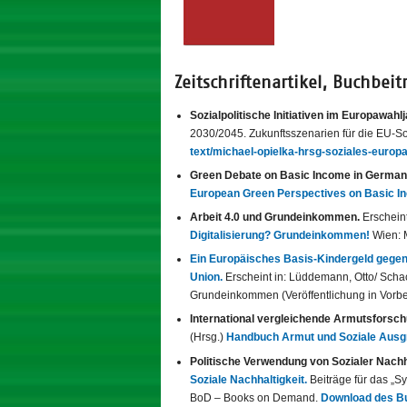
Zeitschriftenartikel, Buchbei
Sozialpolitische Initiativen im Europawah
2030/2045. Zukunftsszenarien für die EU-Soz
text/michael-opielka-hrsg-soziales-europa
Green Debate on Basic Income in Germany
European Green Perspectives on Basic I
Arbeit 4.0 und Grundeinkommen.
Erschein
Digitalisierung? Grundeinkommen!
Wien:
Ein Europäisches Basis-Kindergeld gegen
Union.
Erscheint in: Lüddemann, Otto/ Scha
Grundeinkommen (Veröffentlichung in Vorbe
International vergleichende Armutsforsc
(Hrsg.)
Handbuch Armut und Soziale Ausg
Politische Verwendung von Sozialer Nach
Soziale Nachhaltigkeit.
Beiträge für das „S
BoD – Books on Demand.
Download des Bu