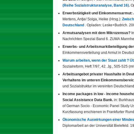
(Reihe Sozialstrukturanalyse, Band 16).
Op
Erwerbstätigkeit und Einkommensarmut: A
Mertens, Antje/ Solga, Heike (Hrsg.):
Zwisch
Deutschland
. Opladen: Leske+Budrich. 20
Armutsanalysen mit dem Mikrozensus?
In
Nachrichten Spezial Band 6. ZUMA Mannhe
Erwerbs- und Arbeitsmarktbeteiligung de
Einkommensverteilung und Armut in Deutsch
Warum arbeiten, wenn der Staat zahlt ? 
Sozialreform, Heft 7/97, 42. Jg., 505-525 (
Arbeitsangebot privater Haushalte in Deut
Verhaltens im unteren Einkommensberei
und Sozialstruktur im vereinten Deutschland.
Income packages in low - income househol
Social Assistance Data Bank.
in: Burkhaus
of German Socio - Economic Panel Study U
Kurzfassung erschienen in Frankfurter Run
Ökonomische Auswirkungen einer Mindestre
Diplomarbeit an der Universität Bielefeld. 1