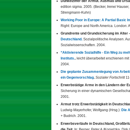
Dunkelziffer der Armut. Ausmaß und Ursa
edition sigma. 2005. (Becker, Irene/ Hauser
Strengmann-Kuhn)
Working Poor in Europe: A Partial Basic 
Right: Europe and North America. London: 
Grundrente und Grundsicherung im Alter - 
Deutschland.
Sozialpolitische Analysen. Aus
Sozialwissenschaften. 2004.
“Aktivierende Sozialhilfe - Ein Weg zu m
Instituts.
.
leicht überarbeitet erschienen mit 
2004.
Die geplante Zusammenlegung von Arbeitslo
ein Gegenvorschlag
.
Sozialer Fortschritt
11
Erwerbstätige Arme in den Ländern der E
Sicherung in einer dynamischen Gesellschaft
2001.
Armut trotz Erwerbstätigkeit in Deutschl
Ludwig-Mayerhofer, Wolfgang (Hrsg.):
Die A
+ Budrich. 2001.
Erwerbsverläufe in Deutschland, Großbri
die Zeit.
In: Berger, Peter A./Konietzka, Dirk 