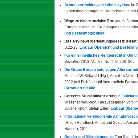
Armutsvermeidung im Lebenszyklus.
In: 
Lebensbedingungen in Deutschland in der L
Wege zu einem sozialen Europa.
In: Aleman
Europa ist möglich. Grundlagen und Handlu
und Bestellmöglichkeit
Das Asylbewerberleistungsgesetz leistet 
S.22-23,
Link zur Übersicht und Bestellmö
Für ein einheitliches Rentenrecht in Ost u
Soziales,
2013, Vol. 62, No. 7: S. 203–206.
Die Grüne Bürgerrente gegen Altersarmut –
Matthias W. Birkwald (Hg.); Armut im Alter 
2012 (mit Dirk Jacobi)Überarbeitete Fassun
Garantiert für alle
Gerechte Studienfinanzierung
In:
Solidari
Wissensproduktion
.
Herausgegeben vom Insti
Juliane Knörr, Stefan Ziller)
Link zur Übersi
International vergleichende Armutsforsc
(Hrsg.)
Handbuch Armut und Soziale Ausgren
Hauser), 2011.
Gender und Mikroökonomie.
Zum Stand de