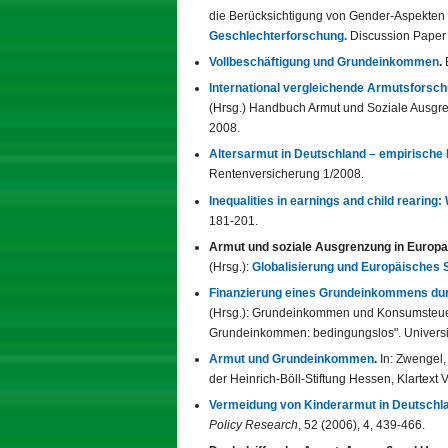
die Berücksichtigung von Gender-Aspekten 
Geschlechterforschung.
Discussion Paper 
Vollbeschäftigung und Grundeinkommen
.
International vergleichende Armutsforsc
(Hrsg.)
Handbuch Armut und Soziale Ausgren
2008.
Altersarmut in Deutschland – empirische
Rentenversicherung 1/2008.
Inequalities in earnings and child rearing
181-201.
Armut und soziale Ausgrenzung in Europa
(Hrsg.):
Globalisierung und Europäisches S
Finanzierung eines Grundeinkommens durc
(Hrsg.): Grundeinkommen und Konsumsteuer 
Grundeinkommen: bedingungslos". Universit
Armut und Grundeinkommen
.
In: Zwengel,
der Heinrich-Böll-Stiftung Hessen, Klartext
Vermeidung von Kinderarmut in Deutschlan
Policy Research
, 52 (2006), 4, 439-466.