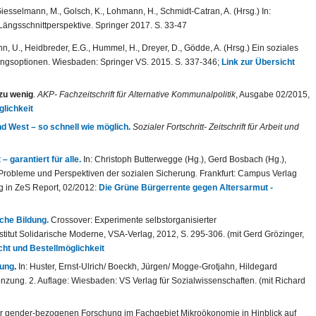
Giesselmann, M., Golsch, K., Lohmann, H., Schmidt-Catran, A. (Hrsg.) In:
ängsschnittperspektive. Springer 2017. S. 33-47
n, U., Heidbreder, E.G., Hummel, H., Dreyer, D., Gödde, A. (Hrsg.) Ein soziales
ngsoptionen. Wiesbaden: Springer VS. 2015. S. 337-346;
Link zur Übersicht
zu wenig
.
AKP- Fachzeitschrift für Alternative Kommunalpolitik
, Ausgabe 02/2015,
glichkeit
nd West – so schnell wie möglich.
Sozialer Fortschritt- Zeitschrift für Arbeit und
 garantiert für alle.
In: Christoph Butterwegge (Hg.), Gerd Bosbach (Hg.),
– Probleme und Perspektiven der sozialen Sicherung
.
Frankfurt: Campus Verlag
g in ZeS Report, 02/2012:
Die Grüne Bürgerrente gegen Altersarmut -
sche Bildung.
Crossover: Experimente selbstorganisierter
tut Solidarische Moderne, VSA-Verlag, 2012, S. 295-306. (mit Gerd Grözinger,
cht und Bestellmöglichkeit
hung
.
In: Huster, Ernst-Ulrich/ Boeckh, Jürgen/ Mogge-Grotjahn, Hildegard
zung. 2. Auflage: Wiesbaden: VS Verlag für Sozialwissenschaften. (mit Richard
r gender-bezogenen Forschung im Fachgebiet Mikroökonomie in Hinblick auf