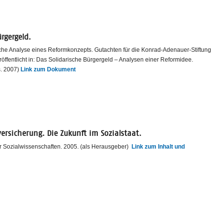
rgergeld.
sche Analyse eines Reformkonzepts. Gutachten für die Konrad-Adenauer-Stiftung
röffentlicht in: Das Solidarische Bürgergeld – Analysen einer Reformidee.
s. 2007)
Link zum Dokument
versicherung. Die Zukunft im Sozialstaat.
r Sozialwissenschaften. 2005. (als Herausgeber)
Link zum Inhalt und