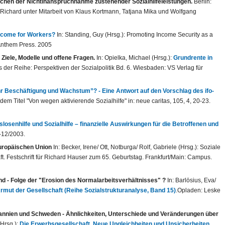
chen der Nichtinanspruchnahme zustehender Sozialhilfeleistungen.
Berlin:
, Richard unter Mitarbeit von Klaus Kortmann, Tatjana Mika und Wolfgang
Income for Workers?
In: Standing, Guy (Hrsg.): Promoting Income Security as a
Anthem Press. 2005
Ziele, Modelle und offene Fragen.
In: Opielka, Michael (Hrsg.):
Grundrente in
 der Reihe: Perspektiven der Sozialpolitik Bd. 6. Wiesbaden: VS Verlag für
ehr Beschäftigung und Wachstum”? - Eine Antwort auf den Vorschlag des ifo-
dem Titel "Von wegen aktivierende Sozialhilfe" in: neue caritas, 105, 4, 20-23.
senhilfe und Sozialhilfe – finanzielle Auswirkungen für die Betroffenen und
-12/2003.
uropäischen Union
In: Becker, Irene/ Ott, Notburga/ Rolf, Gabriele (Hrsg.): Soziale
. Festschrift für Richard Hauser zum 65. Geburtstag. Frankfurt/Main: Campus.
and - Folge der "Erosion des Normalarbeitsverhältnisses" ?
In: Barlösius, Eva/
rmut der Gesellschaft (Reihe Sozialstrukturanalyse, Band 15)
.Opladen: Leske
tannien und Schweden - Ähnlichkeiten, Unterschiede und Veränderungen über
(Hrsg.):
Die Erwerbsgesellschaft. Neue Ungleichheiten und Unsicherheiten.