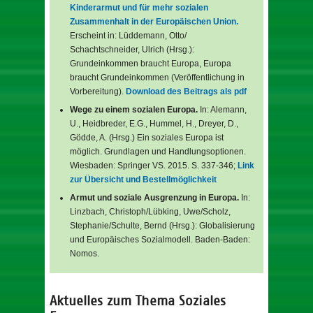
Kinderarmut und für mehr sozialen
Zusammenhalt in der Europäischen Union.
Erscheint in: Lüddemann, Otto/
Schachtschneider, Ulrich (Hrsg.):
Grundeinkommen braucht Europa, Europa
braucht Grundeinkommen (Veröffentlichung in
Vorbereitung).
Download des Beitrags als pdf
Wege zu einem sozialen Europa.
In: Alemann,
U., Heidbreder, E.G., Hummel, H., Dreyer, D.,
Gödde, A. (Hrsg.) Ein soziales Europa ist
möglich. Grundlagen und Handlungsoptionen.
Wiesbaden: Springer VS. 2015. S. 337-346;
Link
zur Übersicht und Bestellmöglichkeit
Armut und soziale Ausgrenzung in Europa.
In:
Linzbach, Christoph/Lübking, Uwe/Scholz,
Stephanie/Schulte, Bernd (Hrsg.): Globalisierung
und Europäisches Sozialmodell. Baden-Baden:
Nomos.
Aktuelles zum Thema Soziales