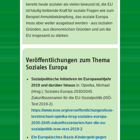
bereits heute sozialer als vielen bewusst ist, die EU
ist häufig treibende Kraft für soziale Fragen wie zum
Beispiel Armutsbekämpfung, das soziale Europa
muss aber weiter ausgebaut werden - aus sozialen
Gründen, aus ökonomischen Gründen und um die
EU insgesamt zu stärken.
Veröffentlichungen zum Thema
Soziales Europa
Sozialpolitische Initiativen im Europawahljahr
2019 und darüber hinaus
.In: Opielka, Michael
(Hrsg.): Soziales Europa 2030/2045.
Zukunftsszenarien für die EU-Sozialpolitik (ISÖ-
Text 2019-2).
https://www.isoe.org/veroeffentlichungen/isoe-
text/michael-opielka-hrsg-soziales-europa-
2030-2045-zukunftsszenarien-fuer-die-eu-
sozialpolitik-isoe-text-2019-2
Ein Europäisches Basis-Kindergeld gegen