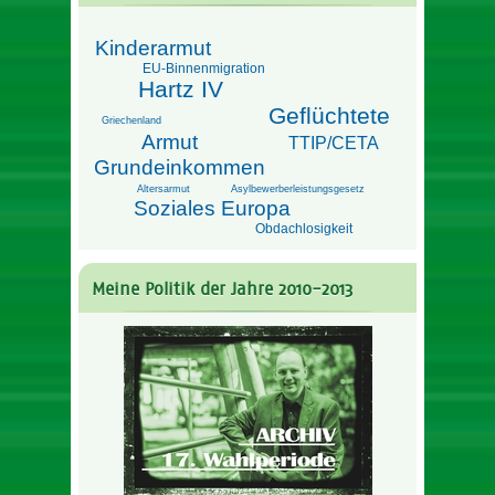
Kinderarmut
EU-Binnenmigration
Hartz IV
Geflüchtete
Griechenland
Armut
TTIP/CETA
Grundeinkommen
Altersarmut
Asylbewerberleistungsgesetz
Soziales Europa
Obdachlosigkeit
Meine Politik der Jahre 2010-2013