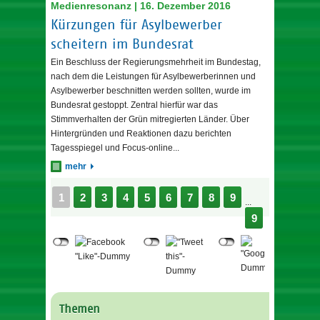
Medienresonanz | 16. Dezember 2016
Kürzungen für Asylbewerber
scheitern im Bundesrat
Ein Beschluss der Regierungsmehrheit im Bundestag,
nach dem die Leistungen für Asylbewerberinnen und
Asylbewerber beschnitten werden sollten, wurde im
Bundesrat gestoppt. Zentral hierfür war das
Stimmverhalten der Grün mitregierten Länder. Über
Hintergründen und Reaktionen dazu berichten
Tagesspiegel und Focus-online...
mehr
1
2
3
4
5
6
7
8
9
...
9
Themen