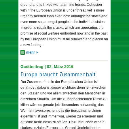
ground and is linked with alarming trends. Cohesion
within the European Union is under threat, yet is more
urgently needed than ever: both amongst the states and,
even more so, amongst people in the individual states.
In order to repair the cracks, which are appearing, the
promise of social welfare embodied now and in the past
by the European Union must be renewed and placed on
a new footing.
mehr
Gastbeitrag | 02. März 2016
Europa braucht Zusammenhalt
Der Zusammenhalt in der Europäischen Union ist
gefährdet, dabei ist dieser wichtiger denn je - zwischen
den Staaten und vor allem zwischen den Menschen in
einzelnen Staaten. Um die zu beobachtenden Risse zu
kitten wäre es gerade jetzt besonders notwendig, das
Wohlfahrtsversprechen, das die Europäische Union
eigentlich ist und immer war, wieder zu erneuern und
auf eine neue Basis zu stellen. Dazu brauchen wir ein
starkes soziales Europa, als Garant Ungleichheiten