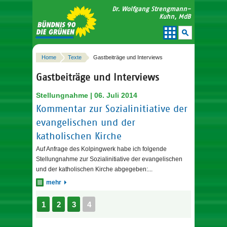
Dr. Wolfgang Strengmann-
Kuhn, MdB
Home
Texte
Gastbeiträge und Interviews
Gastbeiträge und Interviews
Stellungnahme | 06. Juli 2014
Kommentar zur Sozialinitiative der
evangelischen und der
katholischen Kirche
Auf Anfrage des Kolpingwerk habe ich folgende
Stellungnahme zur Sozialinitiative der evangelischen
und der katholischen Kirche abgegeben:...
mehr
1
2
3
4