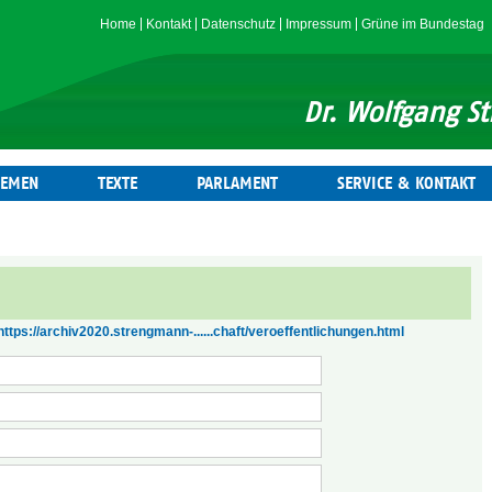
Home
Kontakt
Datenschutz
Impressum
Grüne im Bundestag
Dr. Wolfgang 
HEMEN
TEXTE
PARLAMENT
SERVICE & KONTAKT
https://archiv2020.strengmann-......chaft/veroeffentlichungen.html